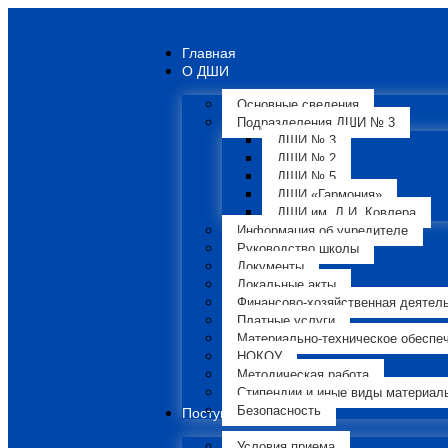
Главная
О ДШИ
Основные сведения
Подразделения ДШИ № 3
ДШИ № 3
ДШИ № 2
ДШИ № 5
ДШИ «Гармония»
ДШИ им. Л.И. Ковлера
Информация об учредителе
Руководство школы
Документы
Локальные акты
Финансово-хозяйственная деятел
Платные услуги
Материально-техническое обеспе
НОКОУ
Методическая работа
Стипендии и иные виды материал
Безопасность
Поступающим
Условия приема