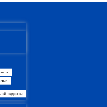
ьность
чение
ьной поддержки