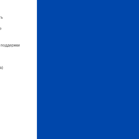
ть
е
 поддержки
а)