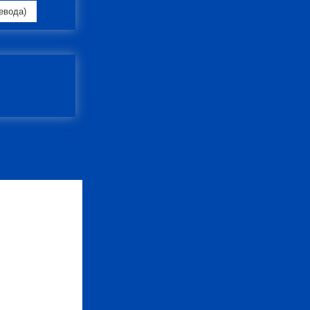
евода)