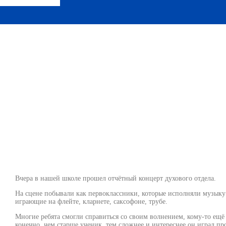
тный ансамбль фле
Новости
,
Новости ДШИ им. Л.И. Ковлера
-
04.05.2026
-
Вчера в нашей школе прошел отчётный концерт духового отдела.
На сцене побывали как первоклассники, которые исполняли музыку 
играющие на флейте, кларнете, саксофоне, трубе.
Многие ребята смогли справиться со своим волнением, кому-то ещё
конечно, чем старше ученик, тем сложнее и интереснее он играл пр