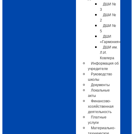
ДШИ №
3
ДШИ №
2
ДШИ №
5
ДШИ
«Гармония»
ДШИ им.
Л.И.
Ковлера
Информация об
учредителе
Руководство
школы
Документы
Локальные
акты
Финансово-
хозяйственная
деятельность
Платные
услуги
Материально-
техническое