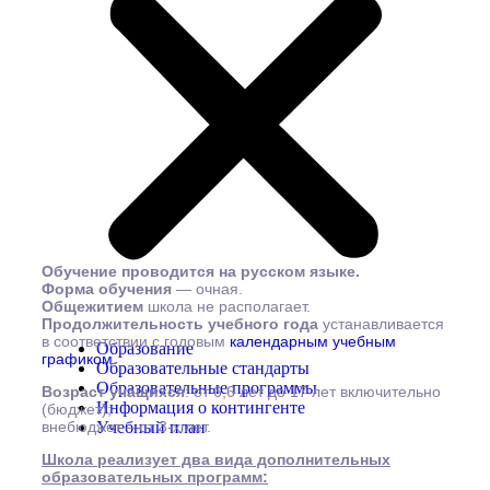
Обучение проводится на русском языке.
Форма обучения
— очная.
Общежитием
школа не располагает.
Продолжительность учебного года
устанавливается
в соответствии с годовым
календарным учебным
Образование
графиком
.
Образовательные стандарты
Образовательные программы
Возраст учащихся
: от 6,6 лет до 17 лет включительно
Информация о контингенте
(бюджет);
внебюджет – от 3-х лет.
Учебный план
Школа реализует два вида дополнительных
образовательных программ: