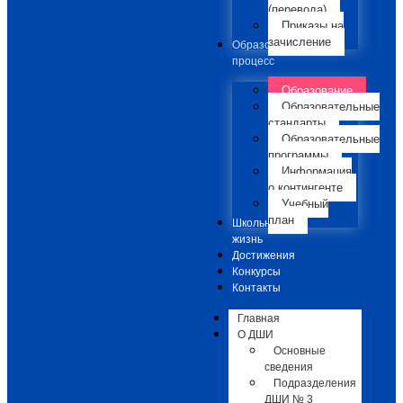
(перевода)
Приказы на
зачисление
Образовательный
процесс
Образование
Образовательные
стандарты
Образовательные
программы
Информация
о контингенте
Учебный
план
Школьная
жизнь
Достижения
Конкурсы
Контакты
Главная
О ДШИ
Основные
сведения
Подразделения
ДШИ № 3