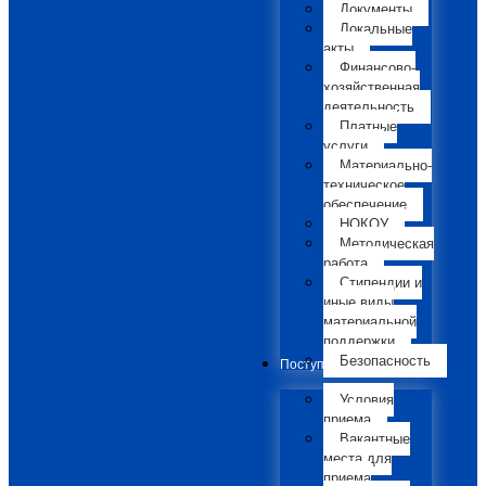
Документы
Локальные
акты
Финансово-
хозяйственная
деятельность
Платные
услуги
Материально-
техническое
обеспечение
НОКОУ
Методическая
работа
Стипендии и
иные виды
материальной
поддержки
Безопасность
Поступающим
Условия
приема
Вакантные
места для
приема