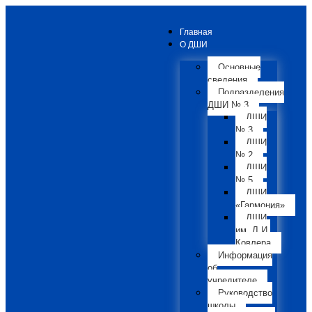
Главная
О ДШИ
Основные
сведения
Подразделения
ДШИ № 3
ДШИ
№ 3
ДШИ
№ 2
ДШИ
№ 5
ДШИ
«Гармония»
ДШИ
им. Л.И.
Ковлера
Информация
об
учредителе
Руководство
школы