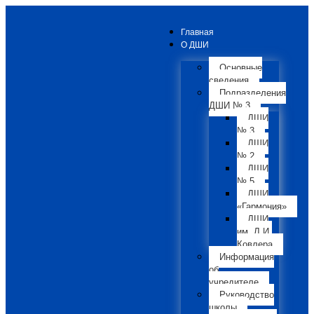
Главная
О ДШИ
Основные
сведения
Подразделения
ДШИ № 3
ДШИ
№ 3
ДШИ
№ 2
ДШИ
№ 5
ДШИ
«Гармония»
ДШИ
им. Л.И.
Ковлера
Информация
об
учредителе
Руководство
школы