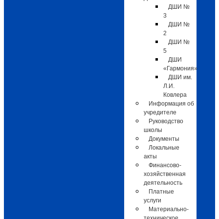
ДШИ №
3
ДШИ №
2
ДШИ №
5
ДШИ
«Гармония»
ДШИ им.
Л.И.
Ковлера
Информация об
учредителе
Руководство
школы
Документы
Локальные
акты
Финансово-
хозяйственная
деятельность
Платные
услуги
Материально-
техническое