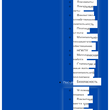
Документы
Локальные
акты
Финансово-
хозяйственная
деятельность
Платные
услуги
Материально-
техническое
обеспечение
НОКОУ
Методическая
работа
Стипендии и
иные виды
материальной
поддержки
Безопасность
Поступающим
Условия
приема
Вакантные
места для
приема