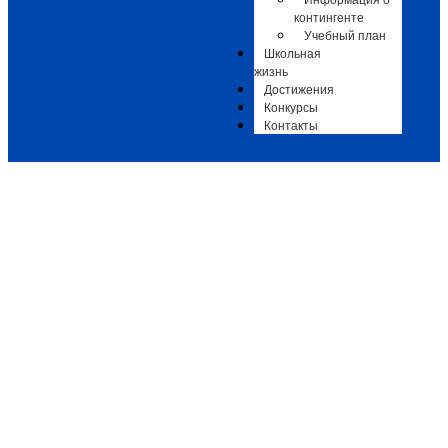
Информация о
контингенте
Учебный план
Школьная
жизнь
Достижения
Конкурсы
Контакты
Весенний бриз
Афиши
,
Афиши ДШИ им. Л.И. Ковлера
-
28.04.2026
-