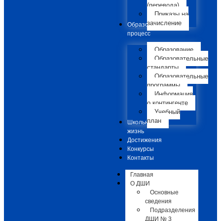
(перевода)
Приказы на
зачисление
Образовательный
процесс
Образование
Образовательные
стандарты
Образовательные
программы
Информация
о контингенте
Учебный
план
Школьная
жизнь
Достижения
Конкурсы
Контакты
Главная
О ДШИ
Основные
сведения
Подразделения
ДШИ № 3