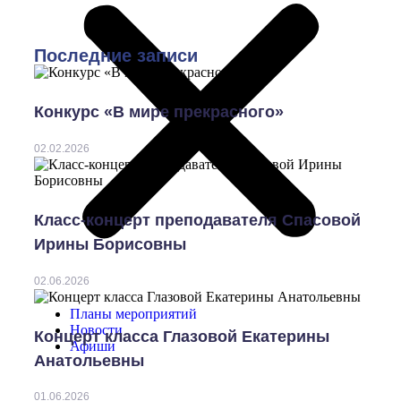
Последние записи
Конкурс «В мире прекрасного»
02.02.2026
Класс-концерт преподавателя Спасовой
Ирины Борисовны
02.06.2026
Планы мероприятий
Новости
Концерт класса Глазовой Екатерины
Афиши
Анатольевны
01.06.2026