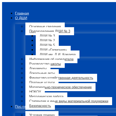
Главная
О ДШИ
Основные сведения
Подразделения ДШИ № 3
ДШИ № 3
ДШИ № 2
ДШИ № 5
ДШИ «Гармония»
ДШИ им. Л.И. Ковлера
Информация об учредителе
Руководство школы
Документы
Локальные акты
Финансово-хозяйственная деятельность
Платные услуги
Материально-техническое обеспечение
НОКОУ
Методическая работа
Стипендии и иные виды материальной поддержки
Безопасность
Поступающим
Условия приема