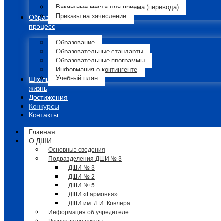
Вакантные места для приема (перевода)
Приказы на зачисление
Образовательный
процесс
Образование
Образовательные стандарты
Образовательные программы
Информация о контингенте
Учебный план
Школьная
жизнь
Достижения
Конкурсы
Контакты
Главная
О ДШИ
Основные сведения
Подразделения ДШИ № 3
ДШИ № 3
ДШИ № 2
ДШИ № 5
ДШИ «Гармония»
ДШИ им. Л.И. Ковлера
Информация об учредителе