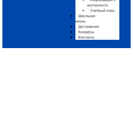
Информация о
контингенте
Учебный план
Школьная
жизнь
Достижения
Конкурсы
Контакты
ВНИМАНИЕ! КОНЦЕРТ!
Афиши
,
Афиши ДШИ 3
-
23.10.2025
-