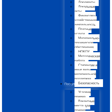
Документы
Локальные
акты
Финансово-
хозяйственная
деятельность
Платные
услуги
Материально-
техническое
обеспечение
НОКОУ
Методическая
работа
Стипендии и
иные виды
материальной
поддержки
Безопасность
Поступающим
Условия
приема
Вакантные
места для
приема