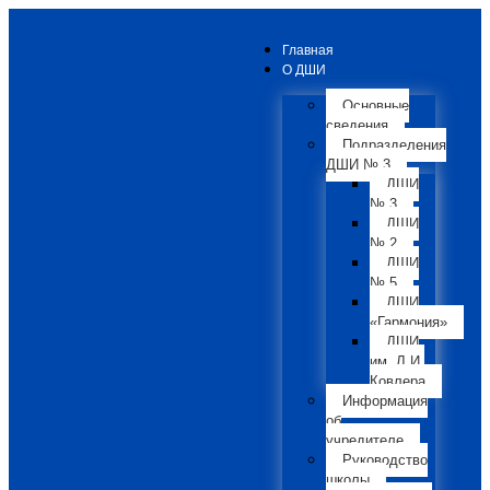
Главная
О ДШИ
Основные
сведения
Подразделения
ДШИ № 3
ДШИ
№ 3
ДШИ
№ 2
ДШИ
№ 5
ДШИ
«Гармония»
ДШИ
им. Л.И.
Ковлера
Информация
об
учредителе
Руководство
школы