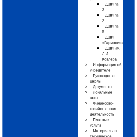
ДШИ №
3
ДШИ №
2
ДШИ №
5
ДШИ
«Гармония»
ДШИ им.
Л.И.
Ковлера
Информация об
учредителе
Руководство
школы
Документы
Локальные
акты
Финансово-
хозяйственная
деятельность
Платные
услуги
Материально-
техническое