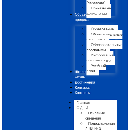
(перевода)
Приказы на
зачисление
Образовательный
процесс
Образование
Образовательные
стандарты
Образовательные
программы
Информация
о контингенте
Учебный
план
Школьная
жизнь
Достижения
Конкурсы
Контакты
Главная
О ДШИ
Основные
сведения
Подразделения
ДШИ № 3