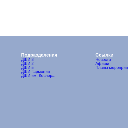
Подразделения
Ссылки
ДШИ 3
Новости
ДШИ 2
Афиши
ДШИ 5
Планы мероприя
ДШИ Гармония
ДШИ им. Ковлера