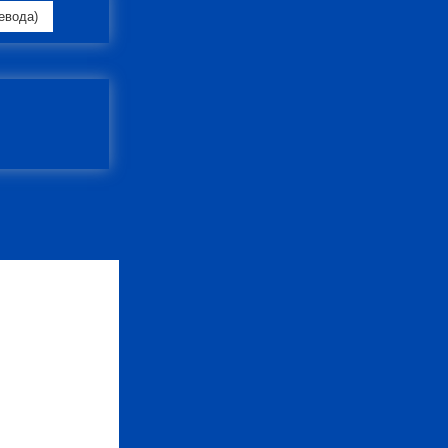
евода)