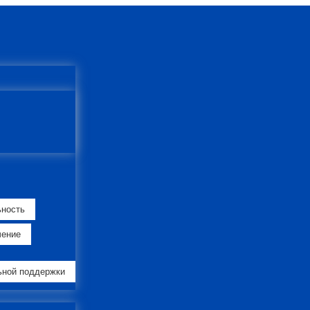
ьность
чение
ьной поддержки