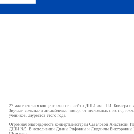
ов флейты ДШИ им. 
ДШИ №5
Новости
,
Новости ДШИ им. Л.И. Ковлера
-
01.06.2026
-
27 мая состоялся концерт классов флейты ДШИ им. Л.И. Ковлера
Звучали сольные и ансамблевые номера от несложных пьес первок
учеников, лауреатов этого года.
Огромная благодарность концертмейстерам Савёловой Анастасии И
ДШИ №5. В исполнении Дианы Рифовны и Людмилы Викторовны Ка
Шульгофа.