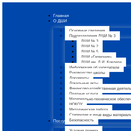
Главная
О ДШИ
Основные сведения
Подразделения ДШИ № 3
ДШИ № 3
ДШИ № 2
ДШИ № 5
ДШИ «Гармония»
ДШИ им. Л.И. Ковлера
Информация об учредителе
Руководство школы
Документы
Локальные акты
Финансово-хозяйственная деятел
Платные услуги
Материально-техническое обеспе
НОКОУ
Методическая работа
Стипендии и иные виды материал
Безопасность
Поступающим
Условия приема