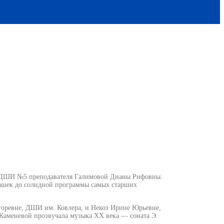
Л.И. Ковлера и
 и ДШИ №5 преподавателя Галимовой Дианы Рифовны.
лашек до солидной программы самых старших
горевне, ДШИ им. Ковлера, и Некоз Ирине Юрьевне,
меневой прозвучала музыка XX века — соната Э.