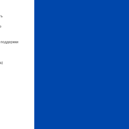
ть
е
 поддержки
а)