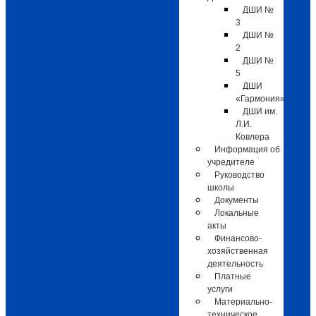
ДШИ №
3
ДШИ №
2
ДШИ №
5
ДШИ
«Гармония»
ДШИ им.
Л.И.
Ковлера
Информация об
учредителе
Руководство
школы
Документы
Локальные
акты
Финансово-
хозяйственная
деятельность
Платные
услуги
Материально-
техническое