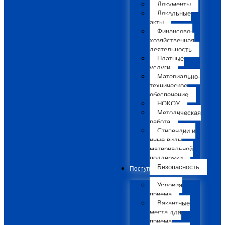
Документы
Локальные
акты
Финансово-
хозяйственная
деятельность
Платные
услуги
Материально-
техническое
обеспечение
НОКОУ
Методическая
работа
Стипендии и
иные виды
материальной
поддержки
Безопасность
Поступающим
Условия
приема
Вакантные
места для
приема