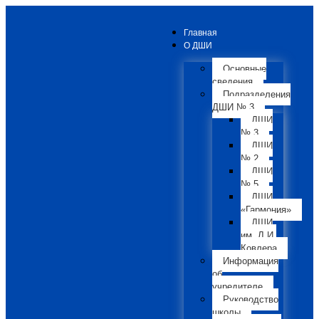
Главная
О ДШИ
Основные
сведения
Подразделения
ДШИ № 3
ДШИ
№ 3
ДШИ
№ 2
ДШИ
№ 5
ДШИ
«Гармония»
ДШИ
им. Л.И.
Ковлера
Информация
об
учредителе
Руководство
школы