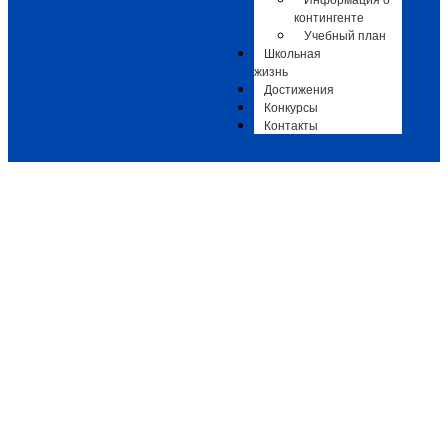
Информация о
контингенте
Учебный план
Школьная
жизнь
Достижения
Конкурсы
Контакты
Концерт «Россия, Родина, Единство»
Афиши
,
Афиши ДШИ им. Л.И. Ковлера
-
30.03.2026
-