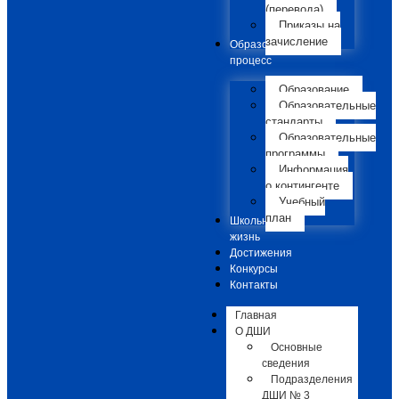
(перевода)
Приказы на
зачисление
Образовательный
процесс
Образование
Образовательные
стандарты
Образовательные
программы
Информация
о контингенте
Учебный
план
Школьная
жизнь
Достижения
Конкурсы
Контакты
Главная
О ДШИ
Основные
сведения
Подразделения
ДШИ № 3