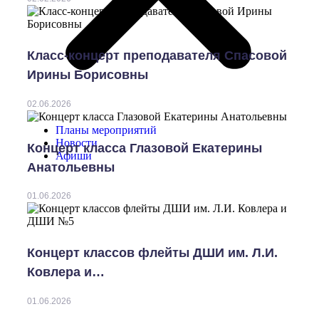
Класс-концерт преподавателя Спасовой
Ирины Борисовны
02.06.2026
Планы мероприятий
Новости
Концерт класса Глазовой Екатерины
Афиши
Анатольевны
01.06.2026
Концерт классов флейты ДШИ им. Л.И.
Ковлера и…
01.06.2026