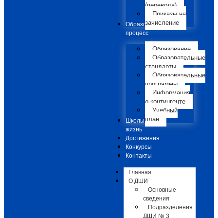
(перевода)
Приказы на
зачисление
Образовательный
процесс
Образование
Образовательные
стандарты
Образовательные
программы
Информация
о контингенте
Учебный
план
Школьная
жизнь
Достижения
Конкурсы
Контакты
Главная
О ДШИ
Основные
сведения
Подразделения
ДШИ № 3