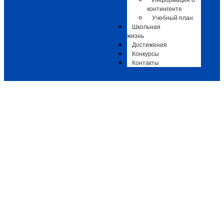
Информация о
контингенте
Учебный план
Школьная
жизнь
Достижения
Конкурсы
Контакты
Лекция "Сказочный мир Виктора
Васнецова" в рамках программы
Активное долголетие
Афиши
,
Афиши ДШИ 3
-
06.10.2025
-