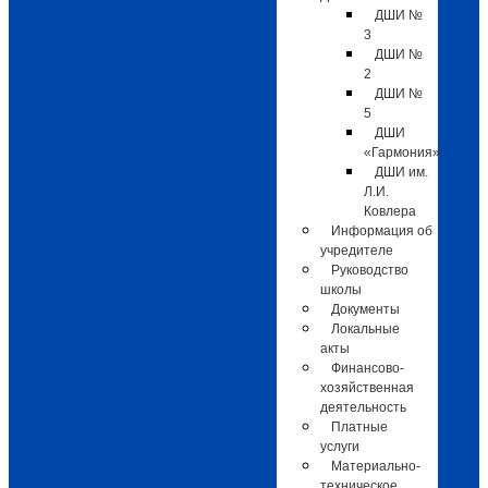
ДШИ №
3
ДШИ №
2
ДШИ №
5
ДШИ
«Гармония»
ДШИ им.
Л.И.
Ковлера
Информация об
учредителе
Руководство
школы
Документы
Локальные
акты
Финансово-
хозяйственная
деятельность
Платные
услуги
Материально-
техническое