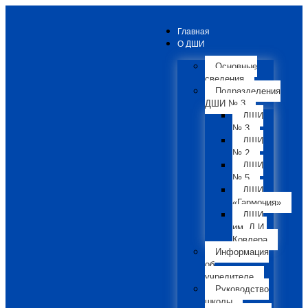
Главная
О ДШИ
Основные
сведения
Подразделения
ДШИ № 3
ДШИ
№ 3
ДШИ
№ 2
ДШИ
№ 5
ДШИ
«Гармония»
ДШИ
им. Л.И.
Ковлера
Информация
об
учредителе
Руководство
школы