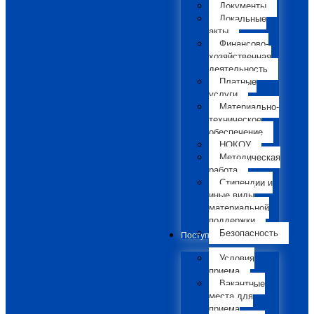
Документы
Локальные
акты
Финансово-
хозяйственная
деятельность
Платные
услуги
Материально-
техническое
обеспечение
НОКОУ
Методическая
работа
Стипендии и
иные виды
материальной
поддержки
Безопасность
Поступающим
Условия
приема
Вакантные
места для
приема