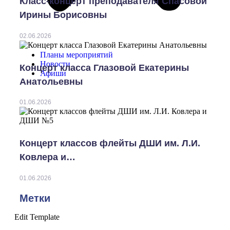
Класс-концерт преподавателя Спасовой
Ирины Борисовны
02.06.2026
Планы мероприятий
Новости
Концерт класса Глазовой Екатерины
Афиши
Анатольевны
01.06.2026
Концерт классов флейты ДШИ им. Л.И.
Ковлера и…
01.06.2026
Метки
Edit Template