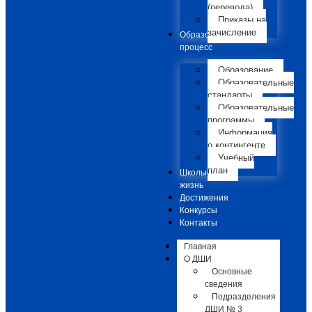
(перевода)
Приказы на
зачисление
Образовательный
процесс
Образование
Образовательные
стандарты
Образовательные
программы
Информация
о контингенте
Учебный
план
Школьная
жизнь
Достижения
Конкурсы
Контакты
Главная
О ДШИ
Основные
сведения
Подразделения
ДШИ № 3