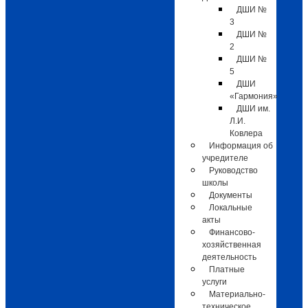
ДШИ №
3
ДШИ №
2
ДШИ №
5
ДШИ
«Гармония»
ДШИ им.
Л.И.
Ковлера
Информация об
учредителе
Руководство
школы
Документы
Локальные
акты
Финансово-
хозяйственная
деятельность
Платные
услуги
Материально-
техническое