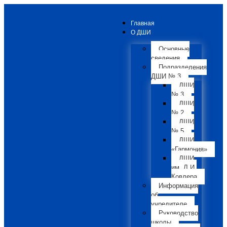
Главная
О ДШИ
Основные
сведения
Подразделения
ДШИ № 3
ДШИ
№ 3
ДШИ
№ 2
ДШИ
№ 5
ДШИ
«Гармония»
ДШИ
им. Л.И.
Ковлера
Информация
об
учредителе
Руководство
школы