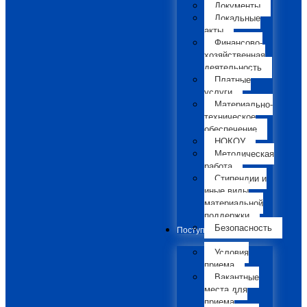
Документы
Локальные
акты
Финансово-
хозяйственная
деятельность
Платные
услуги
Материально-
техническое
обеспечение
НОКОУ
Методическая
работа
Стипендии и
иные виды
материальной
поддержки
Безопасность
Поступающим
Условия
приема
Вакантные
места для
приема