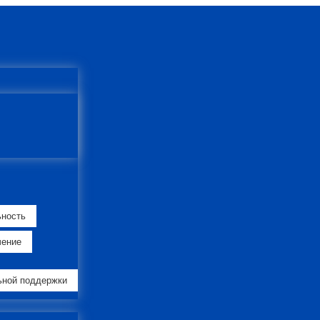
ьность
чение
ьной поддержки