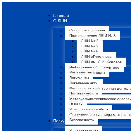
Главная
О ДШИ
Основные сведения
Подразделения ДШИ № 3
ДШИ № 3
ДШИ № 2
ДШИ № 5
ДШИ «Гармония»
ДШИ им. Л.И. Ковлера
Информация об учредителе
Руководство школы
Документы
Локальные акты
Финансово-хозяйственная деятел
Платные услуги
Материально-техническое обеспе
НОКОУ
Методическая работа
Стипендии и иные виды материал
Безопасность
Поступающим
Условия приема