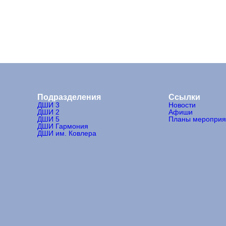
Подразделения
Ссылки
ДШИ 3
Новости
ДШИ 2
Афиши
ДШИ 5
Планы мероприя
ДШИ Гармония
ДШИ им. Ковлера