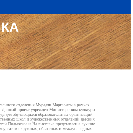
ВКА
твенного отделения Мурадян Маргариты в рамках
а».Данный проект учрежден Министерством культуры
года для обучающихся образовательных организаций
ственных школ и художественных отделений детских
етей Подмосковья.На выставке представлены лучшие
я лауреатам окружных, областных и международных