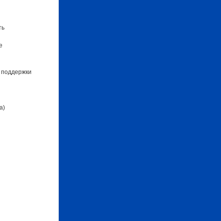
ть
е
 поддержки
а)