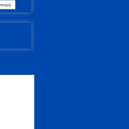
евода)