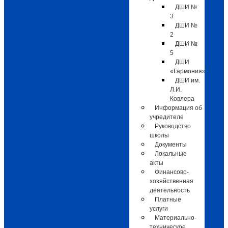
ДШИ №
3
ДШИ №
2
ДШИ №
5
ДШИ
«Гармония»
ДШИ им.
Л.И.
Ковлера
Информация об
учредителе
Руководство
школы
Документы
Локальные
акты
Финансово-
хозяйственная
деятельность
Платные
услуги
Материально-
техническое