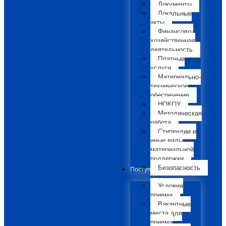
Документы
Локальные
акты
Финансово-
хозяйственная
деятельность
Платные
услуги
Материально-
техническое
обеспечение
НОКОУ
Методическая
работа
Стипендии и
иные виды
материальной
поддержки
Безопасность
Поступающим
Условия
приема
Вакантные
места для
приема