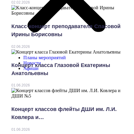
02.02.2026
Класс-концерт преподавателя Спасовой
Ирины Борисовны
02.06.2026
Планы мероприятий
Новости
Концерт класса Глазовой Екатерины
Афиши
Анатольевны
01.06.2026
Концерт классов флейты ДШИ им. Л.И.
Ковлера и…
01.06.2026