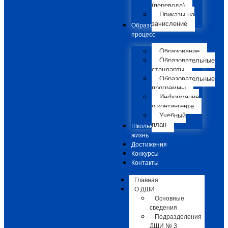
(перевода)
Приказы на
зачисление
Образовательный
процесс
Образование
Образовательные
стандарты
Образовательные
программы
Информация
о контингенте
Учебный
план
Школьная
жизнь
Достижения
Конкурсы
Контакты
Главная
О ДШИ
Основные
сведения
Подразделения
ДШИ № 3