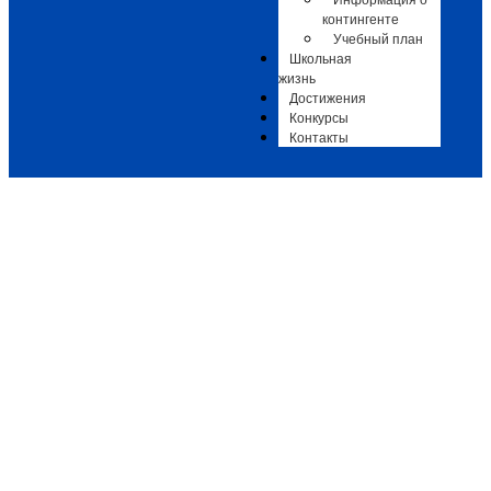
Информация о
контингенте
Учебный план
Школьная
жизнь
Достижения
Конкурсы
Контакты
Праздничный концерт «От всей души»
Афиши
,
Афиши ДШИ Гармония
-
26.09.2025
-