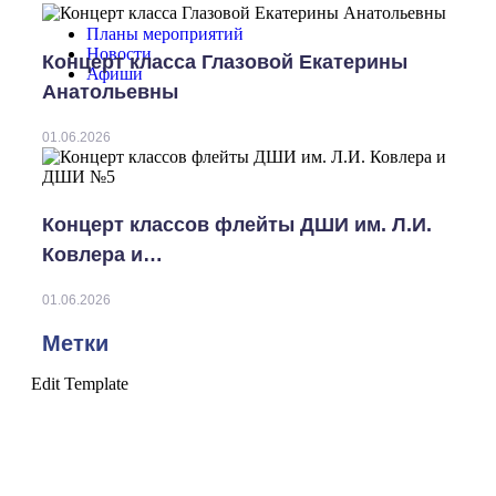
Планы мероприятий
Новости
Концерт класса Глазовой Екатерины
Афиши
Анатольевны
01.06.2026
Концерт классов флейты ДШИ им. Л.И.
Ковлера и…
01.06.2026
Метки
Edit Template