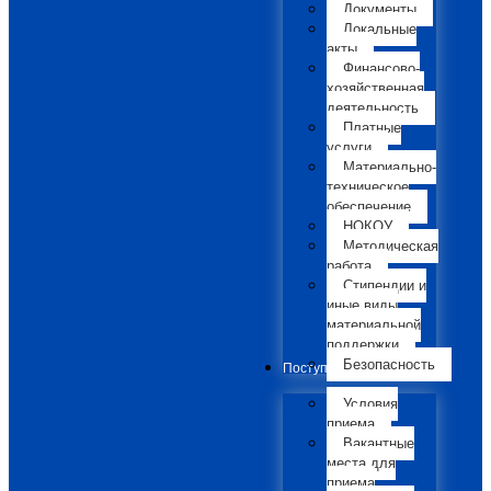
Документы
Локальные
акты
Финансово-
хозяйственная
деятельность
Платные
услуги
Материально-
техническое
обеспечение
НОКОУ
Методическая
работа
Стипендии и
иные виды
материальной
поддержки
Безопасность
Поступающим
Условия
приема
Вакантные
места для
приема