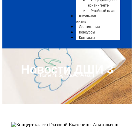
Информация о
контингенте
Учебный план
Школьная
жизнь
Достижения
Конкурсы
Контакты
Новости ДШИ 3
Home / Blog / Search Result