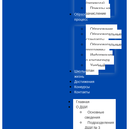
(перевода)
Приказы на
зачисление
Образовательный
процесс
Образование
Образовательные
стандарты
Образовательные
программы
Информация
о контингенте
Учебный
план
Школьная
жизнь
Достижения
Конкурсы
Контакты
Главная
О ДШИ
Основные
сведения
Подразделения
ДШИ № 3