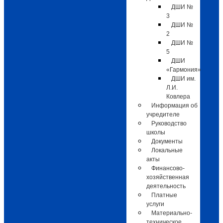
ДШИ №
3
ДШИ №
2
ДШИ №
5
ДШИ
«Гармония»
ДШИ им.
Л.И.
Ковлера
Информация об
учредителе
Руководство
школы
Документы
Локальные
акты
Финансово-
хозяйственная
деятельность
Платные
услуги
Материально-
техническое