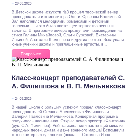
~
28.05.2026
В Детской школе искусств №3 прошёл творческий вечер
преподавателя и композитора Ольги Юрьевны Валимовой.
Зал наполнился мелодиями, романсами и детскими
голосами — и это было настоящее торжество весны и
таланта. В программе вечера прозвучали произведения на
стихи Галины Михайловой, Ольги Сурковой, Екатерины
Ильиной, Анатолия Шелепнева и других поэтов. Выступали
юные ученики школы и приглашённые артисты, в...
Подробнее
Класс-концерт преподавателей С.
А. Филиппова и В. П. Мельникова
~
24.05.2026
В нашей школе с большим успехом прошёл класс-концерт
преподавателей Степана Алексеевича Филиппова и
Валерия Павловича Мельникова. Концертная программа
получилась насыщенная. Открыл вечер оркестр «Фантазия»
(рук. С.А. Филиппов). Ребята исполнили настоящий микс из
народных песен, джаза и даже военного марша! Вспомнили
«То не ветер ветку клонит» (вокал — Соколова Инна