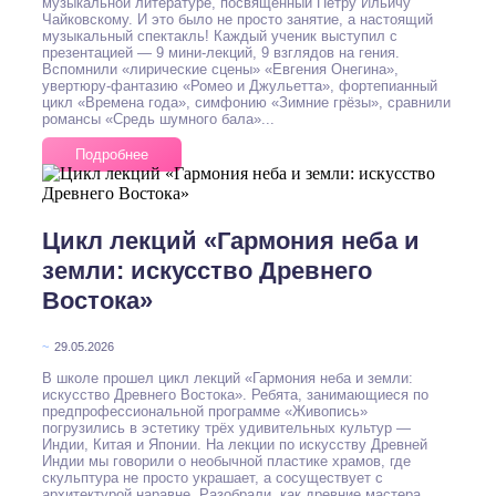
музыкальной литературе, посвящённый Петру Ильичу
Чайковскому. И это было не просто занятие, а настоящий
музыкальный спектакль! Каждый ученик выступил с
презентацией — 9 мини-лекций, 9 взглядов на гения.
Вспомнили «лирические сцены» «Евгения Онегина»,
увертюру-фантазию «Ромео и Джульетта», фортепианный
цикл «Времена года», симфонию «Зимние грёзы», сравнили
романсы «Средь шумного бала»...
Подробнее
Цикл лекций «Гармония неба и
земли: искусство Древнего
Востока»
~
29.05.2026
В школе прошел цикл лекций «Гармония неба и земли:
искусство Древнего Востока». Ребята, занимающиеся по
предпрофессиональной программе «Живопись»
погрузились в эстетику трёх удивительных культур —
Индии, Китая и Японии. На лекции по искусству Древней
Индии мы говорили о необычной пластике храмов, где
скульптура не просто украшает, а сосуществует с
архитектурой наравне. Разобрали, как древние мастера