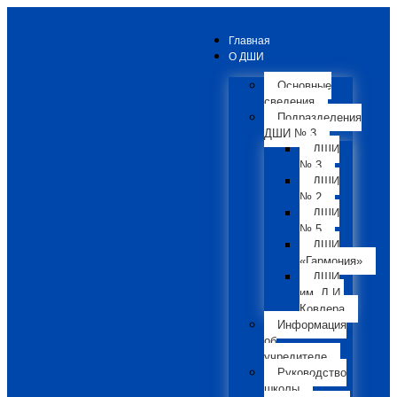
Главная
О ДШИ
Основные
сведения
Подразделения
ДШИ № 3
ДШИ
№ 3
ДШИ
№ 2
ДШИ
№ 5
ДШИ
«Гармония»
ДШИ
им. Л.И.
Ковлера
Информация
об
учредителе
Руководство
школы