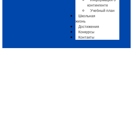
Информация о
контингенте
Учебный план
Школьная
жизнь
Достижения
Конкурсы
Контакты
Концерт хореографического
отделения «Мужество и красота»
Новости
,
Новости ДШИ 3
-
07.03.2026
-