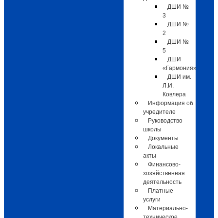
ДШИ №
3
ДШИ №
2
ДШИ №
5
ДШИ
«Гармония»
ДШИ им.
Л.И.
Ковлера
Информация об
учредителе
Руководство
школы
Документы
Локальные
акты
Финансово-
хозяйственная
деятельность
Платные
услуги
Материально-
техническое