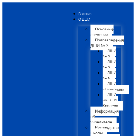
Главная
О ДШИ
Основные
сведения
Подразделения
ДШИ № 3
ДШИ
№ 3
ДШИ
№ 2
ДШИ
№ 5
ДШИ
«Гармония»
ДШИ
им. Л.И.
Ковлера
Информация
об
учредителе
Руководство
школы