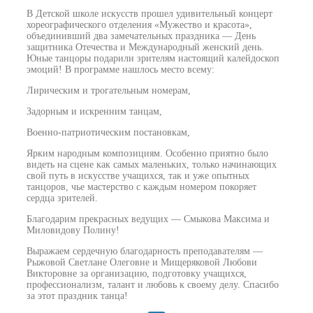
В Детской школе искусств прошел удивительный концерт
хореографического отделения «Мужество и красота»,
объединивший два замечательных праздника — День
защитника Отечества и Международный женский день.
Юные танцоры подарили зрителям настоящий калейдоскоп
эмоций! В программе нашлось место всему:
Лирическим и трогательным номерам,
Задорным и искренним танцам,
Военно-патриотическим постановкам,
Ярким народным композициям. Особенно приятно было
видеть на сцене как самых маленьких, только начинающих
свой путь в искусстве учащихся, так и уже опытных
танцоров, чье мастерство с каждым номером покоряет
сердца зрителей.
Благодарим прекрасных ведущих — Смыкова Максима и
Миловидову Полину!
Выражаем сердечную благодарность преподавателям —
Рыжовой Светлане Олеговне и Мищеряковой Любови
Викторовне за организацию, подготовку учащихся,
профессионализм, талант и любовь к своему делу. Спасибо
за этот праздник танца!