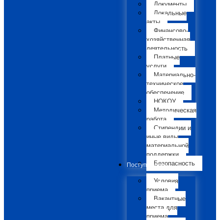
Документы
Локальные
акты
Финансово-
хозяйственная
деятельность
Платные
услуги
Материально-
техническое
обеспечение
НОКОУ
Методическая
работа
Стипендии и
иные виды
материальной
поддержки
Безопасность
Поступающим
Условия
приема
Вакантные
места для
приема