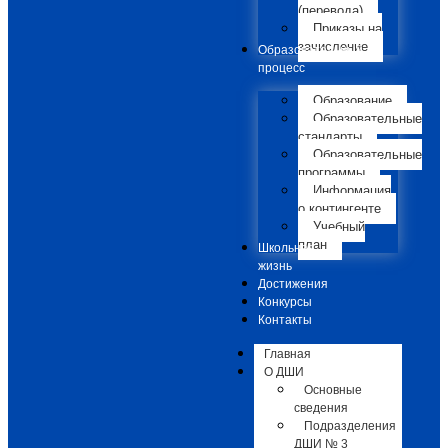
(перевода)
Приказы на
зачисление
Образовательный
процесс
Образование
Образовательные
стандарты
Образовательные
программы
Информация
о контингенте
Учебный
план
Школьная
жизнь
Достижения
Конкурсы
Контакты
Главная
О ДШИ
Основные
сведения
Подразделения
ДШИ № 3