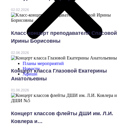
02.02.2026
Класс-концерт преподавателя Спасовой
Ирины Борисовны
02.06.2026
Планы мероприятий
Новости
Концерт класса Глазовой Екатерины
Афиши
Анатольевны
01.06.2026
Концерт классов флейты ДШИ им. Л.И.
Ковлера и…