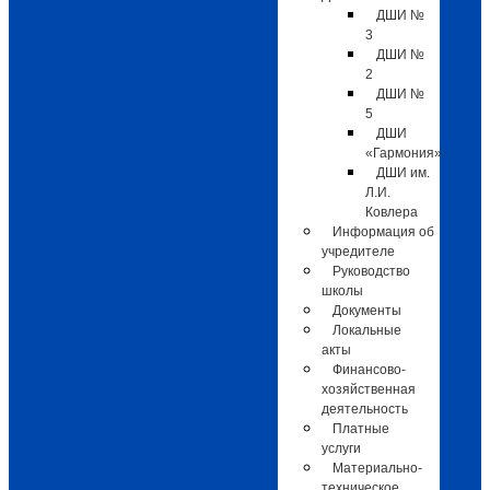
ДШИ №
3
ДШИ №
2
ДШИ №
5
ДШИ
«Гармония»
ДШИ им.
Л.И.
Ковлера
Информация об
учредителе
Руководство
школы
Документы
Локальные
акты
Финансово-
хозяйственная
деятельность
Платные
услуги
Материально-
техническое