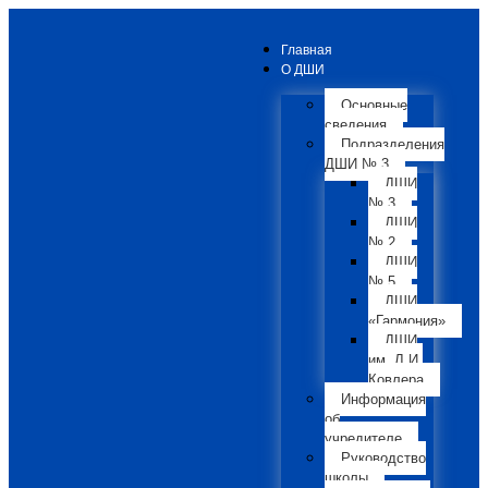
Главная
О ДШИ
Основные
сведения
Подразделения
ДШИ № 3
ДШИ
№ 3
ДШИ
№ 2
ДШИ
№ 5
ДШИ
«Гармония»
ДШИ
им. Л.И.
Ковлера
Информация
об
учредителе
Руководство
школы