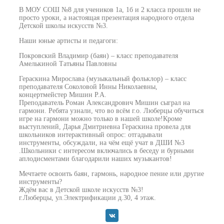
В МОУ СОШ №8 для учеников 1а, 1б и 2 класса прошли не
просто уроки, а настоящая презентация народного отдела
Детской школы искусств №3.
Наши юные артисты и педагоги:
Покровский Владимир (баян) – класс преподавателя
Амелькиной Татьяны Павловны
Гераскина Мирослава (музыкальный фольклор) – класс
преподавателя Соколовой Инны Николаевны,
концертмейстер Мишин Р.А.
Преподаватель Роман Александрович Мишин сыграл на
гармони. Ребята узнали, что во всём г.о. Люберцы обучиться
игре на гармони можно только в нашей школе!Кроме
выступлений, Дарья Дмитриевна Гераскина провела для
школьников интерактивный опрос: отгадывали
инструменты, обсуждали, на чём ещё учат в ДШИ №3
.Школьники с интересом включались в беседу и бурными
аплодисментами благодарили наших музыкантов!
Мечтаете освоить баян, гармонь, народное пение или другие
инструменты?
Ждём вас в Детской школе искусств №3!
г.Люберцы, ул.Электрификации д.30, 4 этаж.