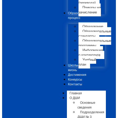
(перевода)
Приказы на
зачисление
Образовательный
процесс
Образование
Образовательные
стандарты
Образовательные
программы
Информация
о контингенте
Учебный
план
Школьная
жизнь
Достижения
Конкурсы
Контакты
Главная
О ДШИ
Основные
сведения
Подразделения
ДШИ № 3