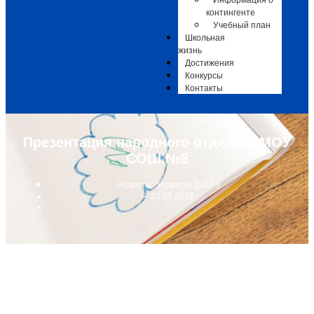
Информация о
контингенте
Учебный план
Школьная
жизнь
Достижения
Конкурсы
Контакты
Презентация народного отдела в МОУ
СОШ №8
Новости
,
Новости ДШИ 3
-
22.05.2026
-