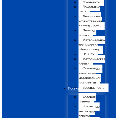
Документы
Локальные
акты
Финансово-
хозяйственная
деятельность
Платные
услуги
Материально-
техническое
обеспечение
НОКОУ
Методическая
работа
Стипендии и
иные виды
материальной
поддержки
Безопасность
Поступающим
Условия
приема
Вакантные
места для
приема