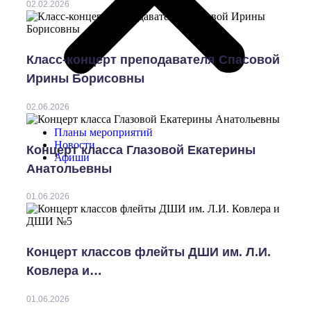
02.02.2026
Класс-концерт преподавателя Спасовой
Ирины Борисовны
02.06.2026
Планы мероприятий
Новости
Концерт класса Глазовой Екатерины
Афиши
Анатольевны
01.06.2026
Концерт классов флейты ДШИ им. Л.И.
Ковлера и…
01.06.2026