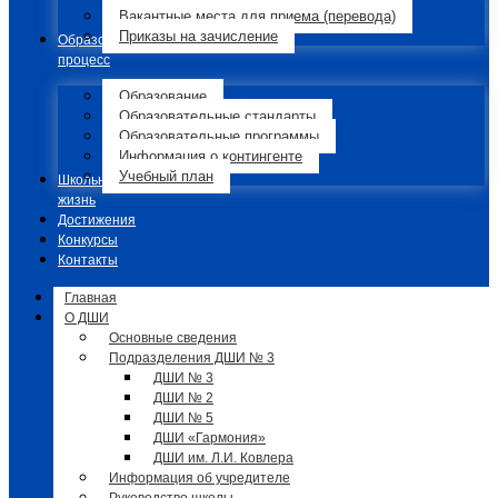
Вакантные места для приема (перевода)
Приказы на зачисление
Образовательный
процесс
Образование
Образовательные стандарты
Образовательные программы
Информация о контингенте
Учебный план
Школьная
жизнь
Достижения
Конкурсы
Контакты
Главная
О ДШИ
Основные сведения
Подразделения ДШИ № 3
ДШИ № 3
ДШИ № 2
ДШИ № 5
ДШИ «Гармония»
ДШИ им. Л.И. Ковлера
Информация об учредителе