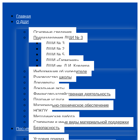
Главная
О ДШИ
Основные сведения
Подразделения ДШИ № 3
ДШИ № 3
ДШИ № 2
ДШИ № 5
ДШИ «Гармония»
ДШИ им. Л.И. Ковлера
Информация об учредителе
Руководство школы
Документы
Локальные акты
Финансово-хозяйственная деятельность
Платные услуги
Материально-техническое обеспечение
НОКОУ
Методическая работа
Стипендии и иные виды материальной поддержки
Безопасность
Поступающим
Условия приема