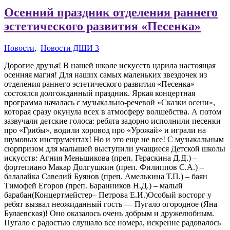
Осенний праздник отделения раннего
эстетического развития «Песенка»
Новости
,
Новости ДШИ 3
Дорогие друзья! В нашей школе искусств царила настоящая
осенняя магия! Для наших самых маленьких звездочек из
отделения раннего эстетического развития «Песенка»
состоялся долгожданный праздник. Яркая концертная
программа началась с музыкально-речевой «Сказки осени»,
которая сразу окунула всех в атмосферу волшебства. А потом
зазвучали детские голоса: ребята задорно исполнили песенки
про «Грибы», водили хоровод про «Урожай» и играли на
шумовых инструментах! Но и это еще не все! С музыкальным
сюрпризом для малышей выступили учащиеся Детской школы
искусств: Агния Меньшикова (преп. Гераскина Д.Д.) –
фортепиано Макар Долгушкин (преп. Филиппов С.А.) –
балалайка Савелий Буянов (преп. Амелькина Т.П.) – баян
Тимофей Егоров (преп. Баранников Н.Д.) – малый
барабан(Концертмейстер– Петрова Е.И.)Особый восторг у
ребят вызвал неожиданный гость — Пугало огородное (Яна
Булаевская)! Оно оказалось очень добрым и дружелюбным.
Пугало с радостью слушало все номера, искренне радовалось