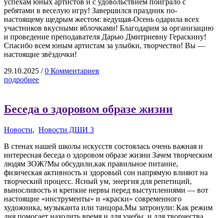
успехам юных артистов и с удовольствием поиграло с
ребятами в веселую игру! Завершился праздник по-
настоящему щедрым жестом: ведущая-Осень одарила всех
участников вкусными яблочками! Благодарим за организацию
и проведение преподавателя Дарью Дмитриевну Гераскину!
Спасибо всем юным артистам за улыбки, творчество! Вы —
настоящие звёздочки!
29.10.2025
/
0 Комментариев
подробнее
Беседа о здоровом образе жизни
Новости
,
Новости ДШИ 3
В стенах нашей школы искусств состоялась очень важная и
интересная беседа о здоровом образе жизни Зачем творческим
людям ЗОЖ?Мы обсудили,как правильное питание,
физическая активность и здоровый сон напрямую влияют на
творческий процесс. Ясный ум, энергия для репетиций,
выносливость и крепкие нервы перед выступлениями — вот
настоящие «инструменты» и «краски» современного
художника, музыканта или танцора.Мы затронули: Как режим
дня помогает находить время и для учебы, и для творчества.