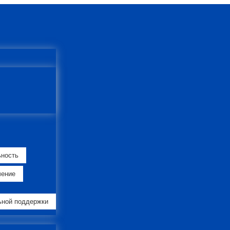
ьность
чение
ьной поддержки