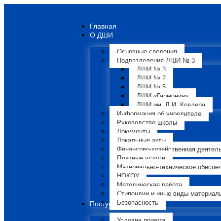
Главная
О ДШИ
Основные сведения
Подразделения ДШИ № 3
ДШИ № 3
ДШИ № 2
ДШИ № 5
ДШИ «Гармония»
ДШИ им. Л.И. Ковлера
Информация об учредителе
Руководство школы
Документы
Локальные акты
Финансово-хозяйственная деятел
Платные услуги
Материально-техническое обеспе
НОКОУ
Методическая работа
Стипендии и иные виды материал
Безопасность
Поступающим
Условия приема