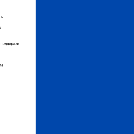
ть
е
 поддержки
а)