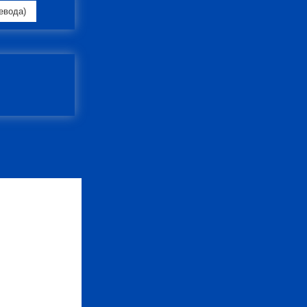
евода)