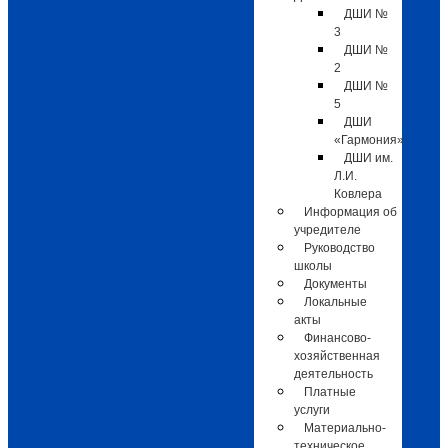
ДШИ №
3
ДШИ №
2
ДШИ №
5
ДШИ
«Гармония»
ДШИ им.
Л.И.
Ковлера
Информация об
учредителе
Руководство
школы
Документы
Локальные
акты
Финансово-
хозяйственная
деятельность
Платные
услуги
Материально-
техническое