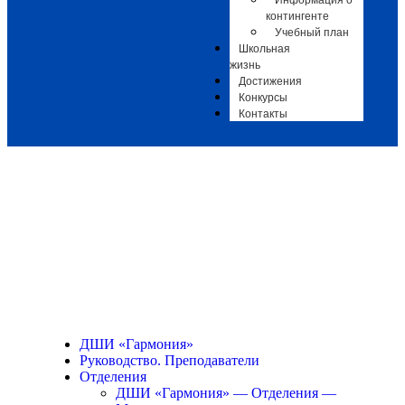
Информация о
контингенте
Учебный план
Школьная
жизнь
Достижения
Конкурсы
Контакты
Оркестр духовых
инструментов
"Красковские
фанфары"
ДШИ «Гармония»
Руководство. Преподаватели
Отделения
ДШИ «Гармония» — Отделения —