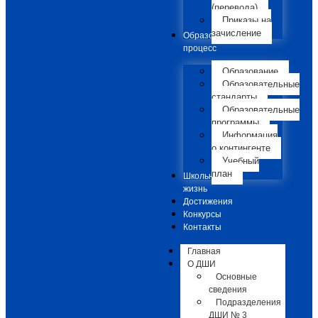
(перевода)
Приказы на
зачисление
Образовательный
процесс
Образование
Образовательные
стандарты
Образовательные
программы
Информация
о контингенте
Учебный
план
Школьная
жизнь
Достижения
Конкурсы
Контакты
Главная
О ДШИ
Основные
сведения
Подразделения
ДШИ № 3