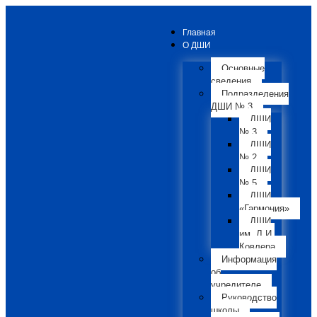
Главная
О ДШИ
Основные
сведения
Подразделения
ДШИ № 3
ДШИ
№ 3
ДШИ
№ 2
ДШИ
№ 5
ДШИ
«Гармония»
ДШИ
им. Л.И.
Ковлера
Информация
об
учредителе
Руководство
школы