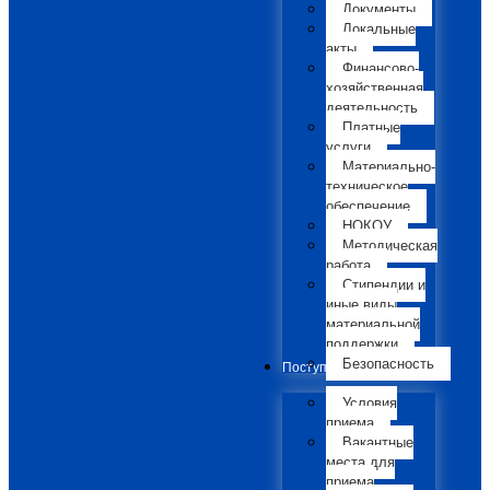
Документы
Локальные
акты
Финансово-
хозяйственная
деятельность
Платные
услуги
Материально-
техническое
обеспечение
НОКОУ
Методическая
работа
Стипендии и
иные виды
материальной
поддержки
Безопасность
Поступающим
Условия
приема
Вакантные
места для
приема