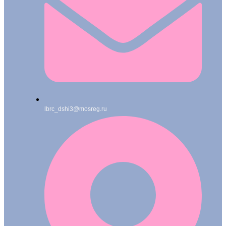
lbrc_dshi3@mosreg.ru