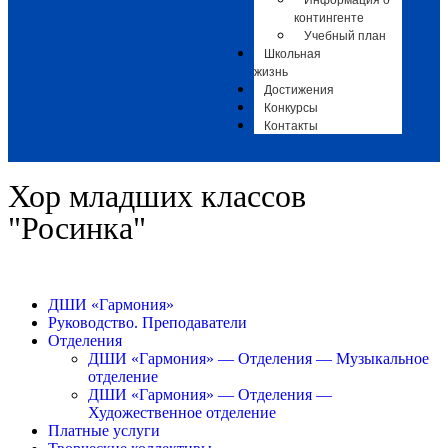
Информация о
контингенте
Учебный план
Школьная
жизнь
Достижения
Конкурсы
Контакты
Хор младших классов
"Росинка"
ДШИ «Гармония»
Руководство. Преподаватели
Отделения
ДШИ «Гармония» — Отделения — Музыкальное
отделение
ДШИ «Гармония» — Отделения —
Художественное отделение
Платные услуги