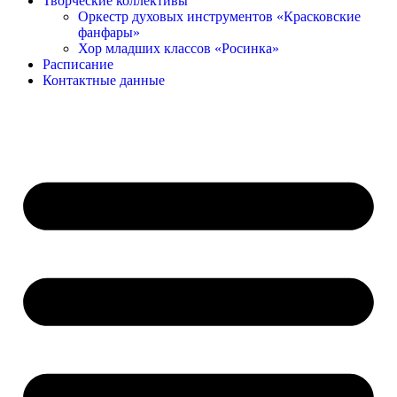
Творческие коллективы
Оркестр духовых инструментов «Красковские
фанфары»
Хор младших классов «Росинка»
Расписание
Контактные данные