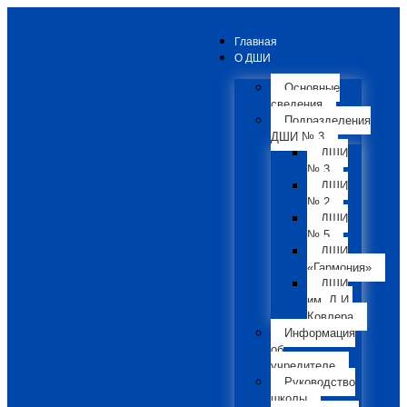
Главная
О ДШИ
Основные
сведения
Подразделения
ДШИ № 3
ДШИ
№ 3
ДШИ
№ 2
ДШИ
№ 5
ДШИ
«Гармония»
ДШИ
им. Л.И.
Ковлера
Информация
об
учредителе
Руководство
школы