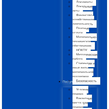
Документы
Локальные
акты
Финансово-
хозяйственная
деятельность
Платные
услуги
Материально-
техническое
обеспечение
НОКОУ
Методическая
работа
Стипендии и
иные виды
материальной
поддержки
Безопасность
Поступающим
Условия
приема
Вакантные
места для
приема