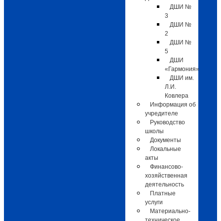
ДШИ №
3
ДШИ №
2
ДШИ №
5
ДШИ
«Гармония»
ДШИ им.
Л.И.
Ковлера
Информация об
учредителе
Руководство
школы
Документы
Локальные
акты
Финансово-
хозяйственная
деятельность
Платные
услуги
Материально-
техническое