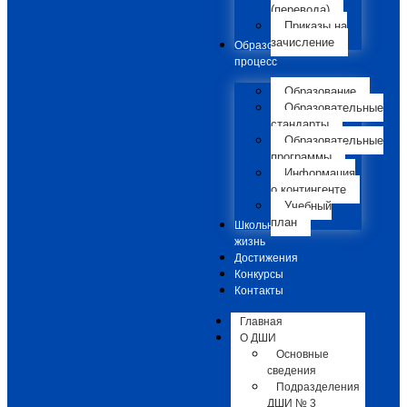
(перевода)
Приказы на
зачисление
Образовательный
процесс
Образование
Образовательные
стандарты
Образовательные
программы
Информация
о контингенте
Учебный
план
Школьная
жизнь
Достижения
Конкурсы
Контакты
Главная
О ДШИ
Основные
сведения
Подразделения
ДШИ № 3