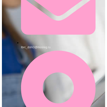
lbrc_dshi3@mosreg.ru