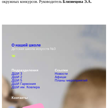
окружных конкурсов. Руководитель
Близнецова Э.А.
О нашей школе
Детская школа искусств №3
Подразделения
Ссылки
ДШИ 3
Новости
ДШИ 2
Афиши
ДШИ 5
Планы мероприятий
ДШИ Гармония
ДШИ им. Ковлера
Контакты