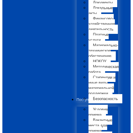
Документы
Локальные
акты
Финансово-
хозяйственная
деятельность
Платные
услуги
Материально-
техническое
обеспечение
НОКОУ
Методическая
работа
Стипендии и
иные виды
материальной
поддержки
Безопасность
Поступающим
Условия
приема
Вакантные
места для
приема