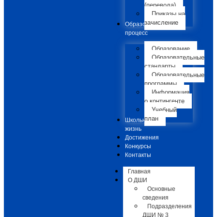
(перевода)
Приказы на
зачисление
Образовательный
процесс
Образование
Образовательные
стандарты
Образовательные
программы
Информация
о контингенте
Учебный
план
Школьная
жизнь
Достижения
Конкурсы
Контакты
Главная
О ДШИ
Основные
сведения
Подразделения
ДШИ № 3