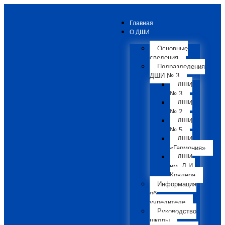
Главная
О ДШИ
Основные
сведения
Подразделения
ДШИ № 3
ДШИ
№ 3
ДШИ
№ 2
ДШИ
№ 5
ДШИ
«Гармония»
ДШИ
им. Л.И.
Ковлера
Информация
об
учредителе
Руководство
школы