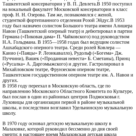
Ташкентской консерватории у В. П. Девлета.В 1950 поступил
на вокальный факультет Московской консерватории в класс
проф. Н. Н. Озерова. Там же, познакомился с женой,
студенткой фортепианного отделения Розой Эйдус.В 1953
году был назначен солистом Большого театра имени Алишера
Навои (Ташкентский оперный театр) и дебютировал в партии
Германа («Пиковая дама» П. Чайковского) под руководством
Н.А. Гольдмана. В 1955—1958 годах был ведущим солистом
Ашхабадского оперного театра. Среди ролей Ковлера —
Канио («Паяцы» Р. Леонкавалло), Рудольф («Богема» Дж.
Пуччини), Вашек («Проданная невеста» Б. Сметаны), Принц
(«Русалка» А. Даргомыжского) и другие. Гастролировал в
Михайловском театре, Фрунзеском оперном театре,
Ташкентском государственном оперном театре им. А. Навои и
других.
В 1958 году переехал в Московскую область, где по
направлению Московского Областного Комитета по Культуре,
был послан в один из районных центров Подмосковья г.
Луховицы для организации первой в районе музыкальной
школы, и последствии возглавил Удельнинскую музыкальную
школу.
В 1970 году основал детскую музыкальную школу в
Малаховке, которой руководил бессменно до дня своей
смерти; в настоящее время Малаховская детская школа