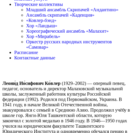
Творческие коллективы
Младший ансамбль Скрипачей «Андантино»
Ансамбль скрипачей «Каденция»
«Ковлер-бэнд»
Хор «Ландыш»
Хореографический ансамбль «Малахит»
Хор «Мирабель»
Оркестр русских народных инструментов
«Самовар»
Расписание
Контактные данные
Леони́д Ио́сифович Ко́влер
(1929–2002) — оперный певец,
педагог, основатель и директор Малаховский музыкальной
школы, заслуженный работник культуры Российской
федерации (1992). Родился под Первомайском, Украина. В
1941 году, в начале Великой Отечественной войны,
эвакуировался с семьей в Среднюю Азию. Продолжил учёбу в
школе гор. Янги-Юля Ташкентской области, которую
закончил с золотой медалью в 1946 году. В 1946—1950 годах
учился на юридическом факультете Ташкентского
Юридического Института и одновременно обучался пению в