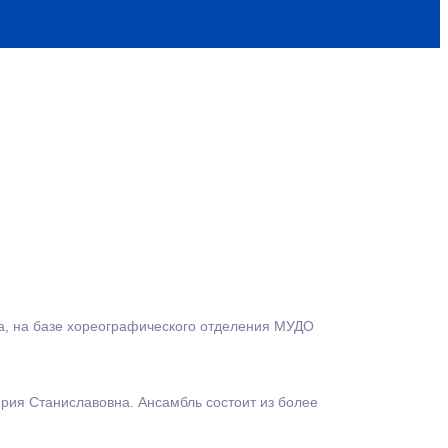
ь «Малахит»
да, на базе хореографического отделения МУДО
ория Станиславовна. Ансамбль состоит из более