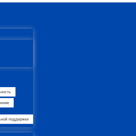
ьность
чение
ьной поддержки