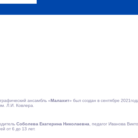
ческий ансамбл
графический ансамбль «
Малахит
» был создан в сентябре 2021го
м. Л.И. Ковлера.
одитель
Соболева Екатерина Николаевна
, педагог Иванова Викт
ей от 6 до 13 лет.