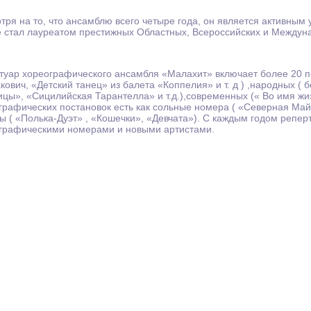
тря на то, что ансамблю всего четыре года, он является активным
е стал лауреатом престижных Областных, Всероссийских и Междун
туар хореографического ансамбля «Малахит» включает более 20 пос
кович, «Детский танец» из балета «Коппелия» и т. д ) ,народных (
ицы», «Сицилийская Тарантелла» и т.д.),современных (« Во имя жиз
графических постановок есть как сольные номера ( «Северная Майма
ты ( «Полька-Дуэт» , «Кошечки», «Девчата»). С каждым годом репе
графическими номерами и новыми артистами.