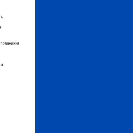
ть
е
 поддержки
а)