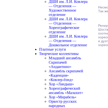
ДШИ им. Л.И. Ковлера
— Отделения —
Несмо
Художественное
Так ж
отделение
ДШИ им. Л.И. Ковлера
— Отделения —
Репер
Хореографическое
Шоста
отделение
охотн
ДШИ им. Л.И. Ковлера
хорео
— Отделения —
и дуэ
Дошкольное отделение
хорео
Платные услуги
Творческие коллективы
Младший ансамбль
Скрипачей
«Андантино»
Ансамбль скрипачей
«Каденция»
«Ковлер-бэнд»
Хор «Ландыш»
Хореографический
ансамбль «Малахит»
Хор «Мирабель»
Оркестр русских
народных