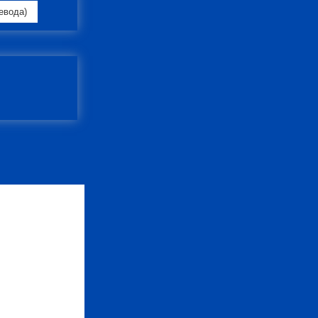
евода)