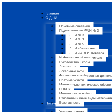
Главная
О ДШИ
Основные сведения
Подразделения ДШИ № 3
ДШИ № 3
ДШИ № 2
ДШИ № 5
ДШИ «Гармония»
ДШИ им. Л.И. Ковлера
Информация об учредителе
Руководство школы
Документы
Локальные акты
Финансово-хозяйственная деятел
Платные услуги
Материально-техническое обеспе
НОКОУ
Методическая работа
Стипендии и иные виды материал
Безопасность
Поступающим
Условия приема