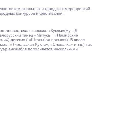
 участником школьных и городских мероприятий.
ародных конкурсов и фестивалей.
тановок: классических: «Куклы»(муз. Д.
 белорусский танец «Митусь», «Памирские
ни»),детских ( «Школьная полька»). В числе
», «Тирольская Кукла», «Словачка» и т.д.) так
ртуар ансамбля пополняется несколькими