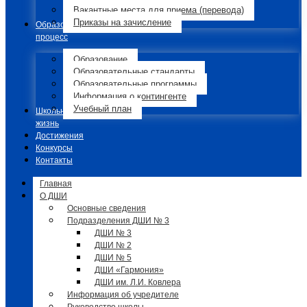
Вакантные места для приема (перевода)
Приказы на зачисление
Образовательный
процесс
Образование
Образовательные стандарты
Образовательные программы
Информация о контингенте
Учебный план
Школьная
жизнь
Достижения
Конкурсы
Контакты
Главная
О ДШИ
Основные сведения
Подразделения ДШИ № 3
ДШИ № 3
ДШИ № 2
ДШИ № 5
ДШИ «Гармония»
ДШИ им. Л.И. Ковлера
Информация об учредителе