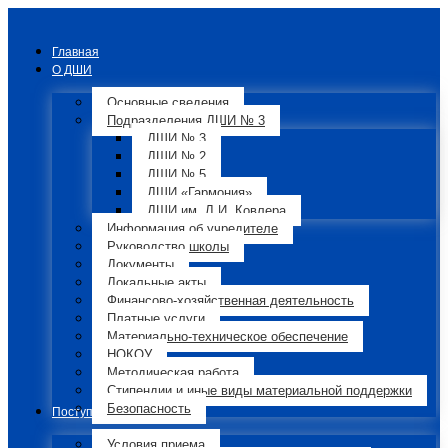
Главная
О ДШИ
Основные сведения
Подразделения ДШИ № 3
ДШИ № 3
ДШИ № 2
ДШИ № 5
ДШИ «Гармония»
ДШИ им. Л.И. Ковлера
Информация об учредителе
Руководство школы
Документы
Локальные акты
Финансово-хозяйственная деятельность
Платные услуги
Материально-техническое обеспечение
НОКОУ
Методическая работа
Стипендии и иные виды материальной поддержки
Безопасность
Поступающим
Условия приема