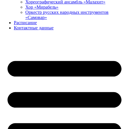
Хореографический ансамбль «Малахит»
Хор «Мирабель»
Оркестр русских народных инструментов
«Самовар»
Расписание
Контактные данные