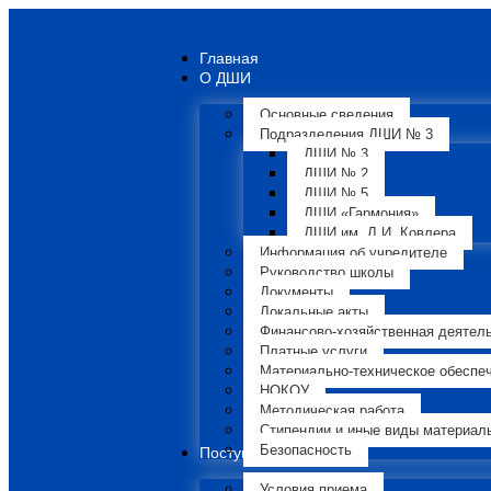
Главная
О ДШИ
Основные сведения
Подразделения ДШИ № 3
ДШИ № 3
ДШИ № 2
ДШИ № 5
ДШИ «Гармония»
ДШИ им. Л.И. Ковлера
Информация об учредителе
Руководство школы
Документы
Локальные акты
Финансово-хозяйственная деятел
Платные услуги
Материально-техническое обеспе
НОКОУ
Методическая работа
Стипендии и иные виды материал
Безопасность
Поступающим
Условия приема