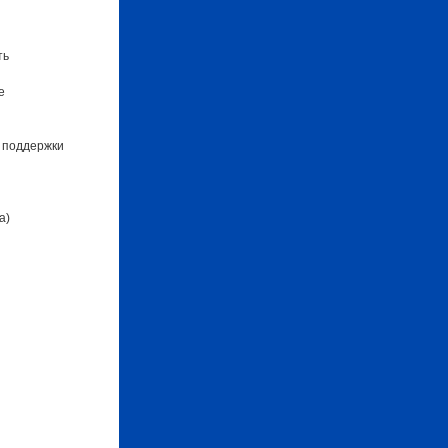
ть
е
 поддержки
а)