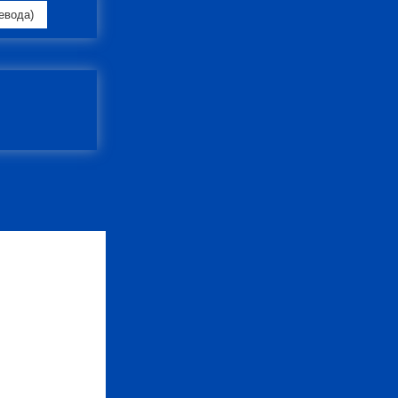
евода)