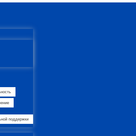
ьность
чение
ьной поддержки