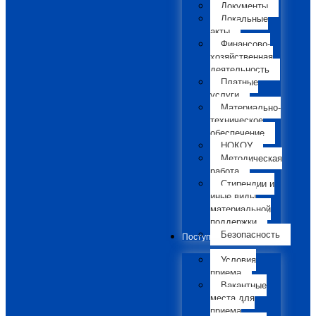
Документы
Локальные
акты
Финансово-
хозяйственная
деятельность
Платные
услуги
Материально-
техническое
обеспечение
НОКОУ
Методическая
работа
Стипендии и
иные виды
материальной
поддержки
Безопасность
Поступающим
Условия
приема
Вакантные
места для
приема