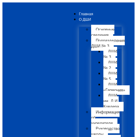
Главная
О ДШИ
Основные
сведения
Подразделения
ДШИ № 3
ДШИ
№ 3
ДШИ
№ 2
ДШИ
№ 5
ДШИ
«Гармония»
ДШИ
им. Л.И.
Ковлера
Информация
об
учредителе
Руководство
школы