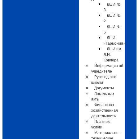
ДШИ №
3
ДШИ №
2
ДШИ №
5
ДШИ
«Гармония»
ДШИ им.
Л.И.
Ковлера
Информация об
учредителе
Руководство
школы
Документы
Локальные
акты
Финансово-
хозяйственная
деятельность
Платные
услуги
Материально-
техническое