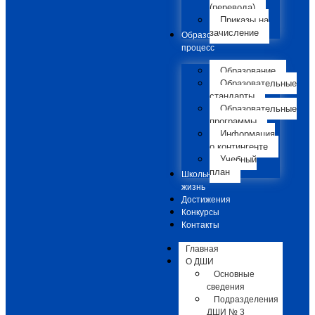
(перевода)
Приказы на
зачисление
Образовательный
процесс
Образование
Образовательные
стандарты
Образовательные
программы
Информация
о контингенте
Учебный
план
Школьная
жизнь
Достижения
Конкурсы
Контакты
Главная
О ДШИ
Основные
сведения
Подразделения
ДШИ № 3