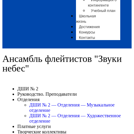
Информация о
контингенте
Учебный план
Школьная
жизнь
Достижения
Конкурсы
Контакты
Ансамбль флейтистов "Звуки
небес"
ДШИ № 2
Руководство. Преподаватели
Отделения
ДШИ № 2 — Отделения — Музыкальное
отделение
ДШИ № 2 — Отделения — Художественное
отделение
Платные услуги
Творческие коллективы